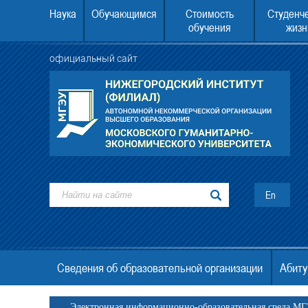
Наука
Обучающимся
Стоимость
Студенч
обучения
жизн
официальный сайт
.00 состоится День открытых
Перечень документов для поступления, 
дверей.
и образцы заполнения
En
Сведения об образовательной организации
Абиту
Электронная информационно-образовательная среда М