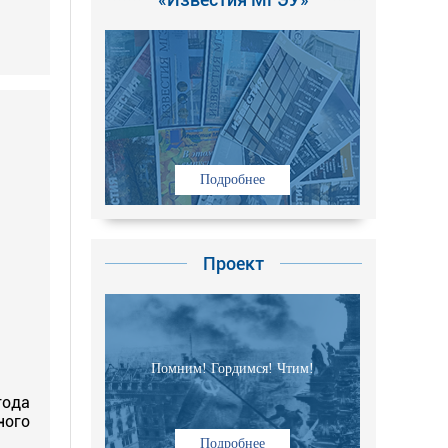
Подробнее
Проект
Помним! Гордимся! Чтим!
года
ного
Подробнее