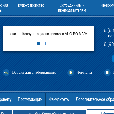
еская
Трудоустройство
Сотрудникам и
Информ
ь
преподавателям
8 (8
бланки
Консультации по приему в АНО ВО МГЭУ
ЕГЭ ДЛЯ ПОСТУ
(мн
8 (9
Версия для слабовидящих
Филиалы
риенту
Поступающим
Факультеты
Дополнительное обр
ГЭУ
Личный кабинет обучающегося
Заброни