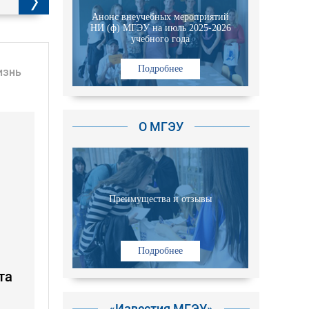
Анонс внеучебных мероприятий
НИ (ф) МГЭУ на июль 2025-2026
учебного года
Подробнее
изнь
О МГЭУ
Преимущества и отзывы
Подробнее
та
«Известия МГЭУ»