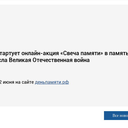
стартует онлайн-акция «Свеча памяти» в память
сла Великая Отечественная война
2 июня на сайте
деньпамяти.рф
Все ново