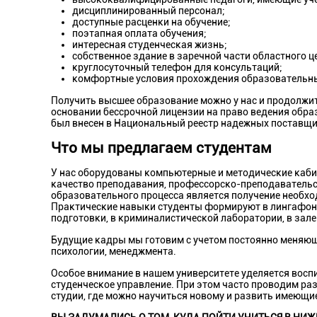
дисциплинированный персонал;
доступные расценки на обучение;
поэтапная оплата обучения;
интересная студенческая жизнь;
собственное здание в заречной части областного це
круглосуточный телефон для консультаций;
комфортные условия прохождения образовательн
Получить высшее образование можно у нас и продолжить
основании бессрочной лицензии на право ведения образ
был внесен в Национальный реестр надежных поставщи
Что мы предлагаем студентам
У нас оборудованы компьютерные и методические кабин
качество преподавания, профессорско-преподаватель
образовательного процесса является получение необхо
Практические навыки студенты формируют в лингафон
подготовки, в криминалистической лаборатории, в зале
Будущие кадры мы готовим с учетом постоянно меняющ
психологии, менеджмента.
Особое внимание в нашем университете уделяется вос
студенческое управление. При этом часто проводим раз
студии, где можно научиться новому и развить имеющи