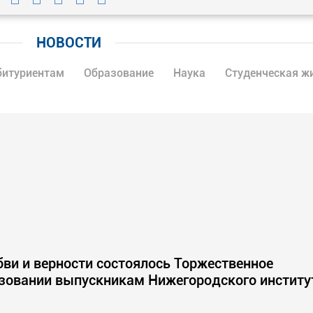
НОВОСТИ
битуриентам
Образование
Наука
Студенческая ж
бви и верности состоялось Торжественное
зовании выпускникам Нижегородского институ