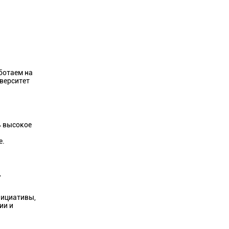
ботаем на
иверситет
ь высокое
е.
,
нициативы,
ии и