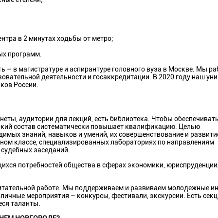
нтра в 2 минутах ходьбы от метро;
ых программ.
 – в магистратуре и аспирантуре головного вуза в Москве. Мы ра
овательной деятельности и госаккредитации. В 2020 году наш ун
ков России.
еты, аудитории для лекций, есть библиотека. Чтобы обеспечиват
ский состав систематически повышает квалификацию. Целью
димых знаний, навыков и умений, их совершенствование и развити
ном классе, специализированных лабораториях по направлениям
 судебных заседаний.
ихся потребностей общества в сферах экономики, юриспруденции
питательной работе. Мы поддерживаем и развиваем молодежные и
личные мероприятия – конкурсы, фестивали, экскурсии. Есть секц
еся таланты.