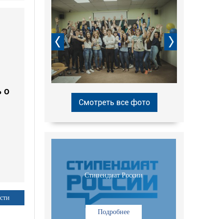
 о
Смотреть все фото
Стипендиат России
сти
Подробнее