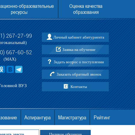
ационно-образовательные
Оценка качества
ресурсы
образования
31) 267-27-99
Личный кабинет абитуриента
ПЛЕНИЯ В МГЭУ В 2025 ГОДУ
Поступление в МГЭУ без ЕГЭ
огоканальный)
Заявка на обучение
30) 667-60-52
(MAX)
Задать вопрос о поступлении
Заказать обратный звонок
Головной ВУЗ
Контакты
азование
Аспирантура
Магистратура
Рейтинг
ровать место
Целевое обучение