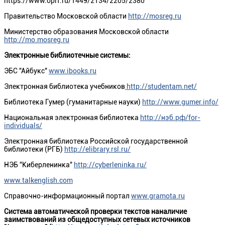
https://www.oprf.ru/1449/2134/2205/2380
Правительство Московской области
http://mosreg.ru
Министерство образования Московской области
http://mo.mosreg.ru
Электронные библиотечные системы:
ЭБС "Айбукс"
www.ibooks.ru
Электронная библиотека учебников
http://studentam.net/
Библиотека Гумер (гуманитарные науки)
http://www.gumer.info/
Национальная электронная библиотека
http://нэб.рф/for-
individuals/
Электронная библиотека Российской государственной
библиотеки (РГБ)
http://elibrary.rsl.ru/
НЭБ "Киберленинка"
http://cyberleninka.ru/
www.talkenglish.com
Справочно-информационный портал
www.gramota.ru
Система автоматической проверки текстов наналичие
заимствований из общедоступных сетевых источников