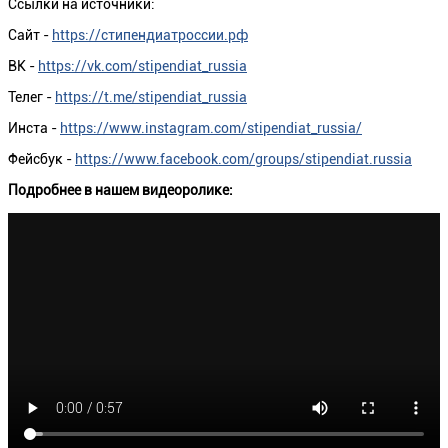
Ссылки на источники:
Сайт -
https
://
стипендиатроссии.рф
ВК -
https://vk.com/stipendiat_russia
Телег -
https://t.me/stipendiat_russia
Инста -
https://www.instagram.com/stipendiat_russia/
Фейсбук -
https://www.facebook.com/groups/stipendiat.russia
Подробнее в нашем видеоролике: