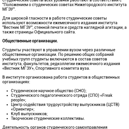
Студенческие советы всех уровней работают в соответствии с
"Положением о студенческих советах Нижегородского института
МГЭУ".
Для широкой гласности в работе студенческие советы
используют возможности ежемесячного издания института
"Вестник МГЭУ", стенной печати и средств наглядной агитации, а
также страницы Официального сайта.
Общественные организации.
Студенты участвуют в управлении вузом через различные
общественные организации. По решению общих собраний
учебных групп студенты включаются в состав советов
института, факультетов, редколлегии ежемесячного издания
«Вестник МГЭУ», Спортивного комитета вуза.
В институте организована работа студентов в общественных
организациях:
Студенческое научное общество (СНО);
Студенческого педагогического отряда (СПО) «Freak
people»;
Центр содействия трудоустройству выпускников (ЦСТВ)
«Ориентир»;
Клуб выпускников;
Творческие студенческие коллективы.
Деятельность органов студенческого самоуправления