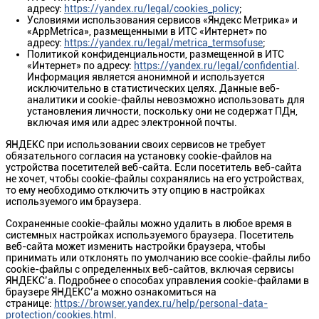
адресу:
https://yandex.ru/legal/cookies_policy
;
Условиями использования сервисов «Яндекс Метрика» и
«AppMetrica», размещенными в ИТС «Интернет» по
адресу:
https://yandex.ru/legal/metrica_termsofuse
;
Политикой конфиденциальности, размещенной в ИТС
«Интернет» по адресу:
https://yandex.ru/legal/confidential
.
Информация является анонимной и используется
исключительно в статистических целях. Данные веб-
аналитики и cookie-файлы невозможно использовать для
установления личности, поскольку они не содержат ПДн,
включая имя или адрес электронной почты.
ЯНДЕКС при использовании своих сервисов не требует
обязательного согласия на установку cookie-файлов на
устройства посетителей веб-сайта. Если посетитель веб-сайта
не хочет, чтобы cookie-файлы сохранялись на его устройствах,
то ему необходимо отключить эту опцию в настройках
используемого им браузера.
Сохраненные cookie-файлы можно удалить в любое время в
системных настройках используемого браузера. Посетитель
веб-сайта может изменить настройки браузера, чтобы
принимать или отклонять по умолчанию все cookie-файлы либо
cookie-файлы с определенных веб-сайтов, включая сервисы
ЯНДЕКС’а. Подробнее о способах управления cookie-файлами в
браузере ЯНДЕКС’а можно ознакомиться на
странице:
https://browser.yandex.ru/help/personal-data-
protection/cookies.html
.