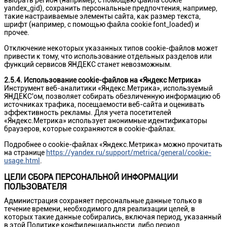
выбрать регион (например, с помощью файла cookie
yandex_gid), сохранить персональные предпочтения, например,
такие настраиваемые элементы сайта, как размер текста,
шрифт (например, с помощью файла cookie font_loaded) и
прочее.
Отключение некоторых указанных типов cookie-файлов может
привести к тому, что использование отдельных разделов или
функций сервисов ЯНДЕКС станет невозможным.
2.5.4. Использование cookie-файлов на «Яндекс Метрика»
Инструмент веб-аналитики «Яндекс.Метрика», используемый
ЯНДЕКС'ом, позволяет собирать обезличенную информацию об
источниках трафика, посещаемости веб-сайта и оценивать
эффективность рекламы. Для учета посетителей
«Яндекс.Метрика» использует анонимные идентификаторы
браузеров, которые сохраняются в cookie-файлах.
Подробнее о cookie-файлах «Яндекс.Метрика» можно прочитать
на странице
https://yandex.ru/support/metrica/general/cookie-
usage.html
.
ЦЕЛИ СБОРА ПЕРСОНАЛЬНОЙ ИНФОРМАЦИИ
ПОЛЬЗОВАТЕЛЯ
Администрация сохраняет персональные данные только в
течение времени, необходимого для реализации целей, в
которых такие данные собирались, включая период, указанный
в этой Политике конфиденциальности, либо период,