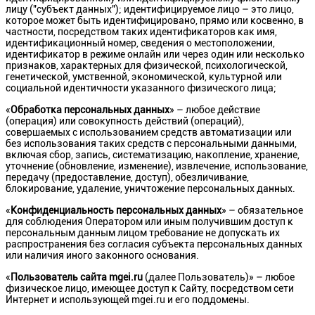
лицу ("субъект данных"); идентифицируемое лицо – это лицо,
которое может быть идентифицировано, прямо или косвенно, в
частности, посредством таких идентификаторов как имя,
идентификационный номер, сведения о местоположении,
идентификатор в режиме онлайн или через один или несколько
признаков, характерных для физической, психологической,
генетической, умственной, экономической, культурной или
социальной идентичности указанного физического лица;
«
Обработка персональных данных
» – любое действие
(операция) или совокупность действий (операций),
совершаемых с использованием средств автоматизации или
без использования таких средств с персональными данными,
включая сбор, запись, систематизацию, накопление, хранение,
уточнение (обновление, изменение), извлечение, использование,
передачу (предоставление, доступ), обезличивание,
блокирование, удаление, уничтожение персональных данных.
«
Конфиденциальность персональных данных
» – обязательное
для соблюдения Оператором или иным получившим доступ к
персональным данным лицом требование не допускать их
распространения без согласия субъекта персональных данных
или наличия иного законного основания.
«
Пользователь сайта
mgei.ru
(далее Пользователь)» – любое
физическое лицо, имеющее доступ к Сайту, посредством сети
Интернет и использующей mgei.ru и его поддомены.