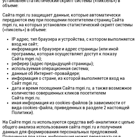
установлен статистический скрипт системы («пиксель») в
объеме:
Сайта mgei.ru защищает данные, которые автоматически
передаются ему при посещении посетителем страниц Сайта
mgei.ru, на которых установлен статистический скрипт системы
(«пиксель») в объеме:
IP адрес, тип браузера и устройства, с котором выполняется
вход на сайт;
информация о браузере и адрес страницы (или иной
программы, которая осуществляет доступ к показу
Сайта mgei.ru);
реферер (адрес предыдущей страницы);
используемая операционная система;
данные об Интернет-провайдере;
информация о стране, из которой выполняется вход на
Сайт mgei.ru;
дата и время посещения Сайта mgei.ru, а также возможное
количество совершенных кликов посетителем
Сайта mgei.ru.
иная информация из cookies-файлов (в зависимости от
вида cookies-файла, приведенных в разделе 2 настоящей
Политики).
На Сайте mgei.ru используются средства веб-аналитики с целью
общего анализа использования сайта mgei.ru и получения
данных для формирования персональных предложений.
Полученная при этом, информация может передаваться в