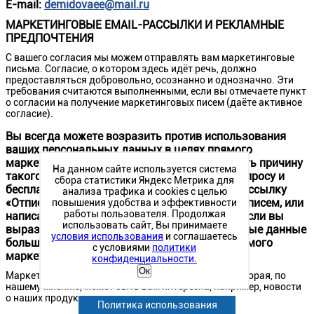
E-mail:
demidovaee@mail.ru
МАРКЕТИНГОВЫЕ EMAIL-РАССЫЛКИ И РЕКЛАМНЫЕ
ПРЕДПОЧТЕНИЯ
С вашего согласия мы можем отправлять вам маркетинговые
письма. Согласие, о котором здесь идёт речь, должно
предоставляться добровольно, осознанно и однозначно. Эти
требования считаются выполненными, если вы отмечаете пункт
о согласии на получение маркетинговых писем (даёте активное
согласие).
Вы всегда можете возразить против использования
ваших персональных данных в целях прямого
маркетинга без необходимости предоставлять причину
На данном сайте используется система
такого возражения, по предварительному запросу и
сбора статистики Яндекс Метрика для
бесплатно. Вы можете сделать это, нажав на ссылку
анализа трафика и cookies с целью
«Отписаться» в любом из полученных от нас писем, или
повышения удобства и эффективности
работы пользователя. Продолжая
написав нам по адресу
demidovaee@mail.ru
. Если вы
использовать сайт, Вы принимаете
выразите своё возражение, ваши персональные данные
условия использования
и соглашаетесь
больше не будут использоваться в целях прямого
с условиями
политики
маркетинга.
конфиденциальности.
Ок
Маркетинговые письма содержат информацию, которая, по
нашему мнению, может быть вам интересна, например, новости
о наших продуктах и услугах.
Политика использования