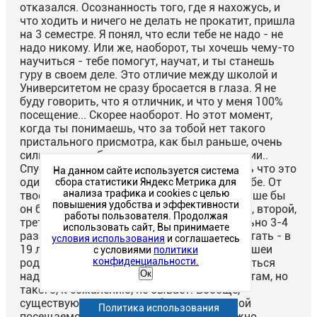
отказался. Осознанность того, где я нахожусь, и
что ходить и ничего не делать не прокатит, пришла
на 3 семестре. Я понял, что если тебе не надо - не
надо никому. Или же, наоборот, ты хочешь чему-то
научиться - тебе помогут, научат, и ты станешь
гуру в своем деле. Это отличие между школой и
Университетом не сразу бросается в глаза. Я не
буду говорить, что я отличник, и что у меня 100%
посещение... Скорее наоборот. Но этот момент,
когда ты понимаешь, что за тобой нет такого
пристального присмотра, как был раньше, очень
сильно расслабляет, ты словно в прострации..
Спустя время могу с уверенностью сказать что это
На данном сайте используется система
один из переломных моментов во всей учебе. От
сбора статистики Яндекс Метрика для
анализа трафика и cookies с целью
твоего выбора зависит очень многое, и лучше бы
повышения удобства и эффективности
он был правильным... Годы летят - первый, второй,
работы пользователя. Продолжая
третий курс; ты посещаешь лекции стабильно 3-4
использовать сайт, Вы принимаете
раза в неделю, ты пытаешься начать работать - в
условия использования
и соглашаетесь
19 лет уже совесть не позволяет висеть на шеи
с условиями
политики
конфиденциальности.
родителей. Но, скажу я вам, работать и учиться
Ок
надо уметь! Хотелось бы успевать и там и там, но
такого, к сожалению, не бывает. Вообще,
существуют очень много факторов плохой
Политика использования
посещаемости студентов, оправдать можно