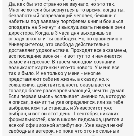
Да, как бы это странно не звучало, но это так.
Многие хотели бы вернуться в то время, когда ты,
беззаботный созревающий человек, бежишь с
набитым под завязку портфелем книг и боишься
опоздать на 5 минут и выслушивать гневные речи
директора. Когда, в 3 часа дня выходишь за
ограду школы и ты свободен. Но, по сравнению с
Университетом, эта свобода действительно
доставляет удовольствие. Проходят все экзамены,
все последние звонки - и вот тут то и начинается
самое интересное. В твоем молодом сознании
возникают картинки чего-то нового. У меня все
так и было. И не только у меня - многие
представляют себе не жизнь, а сказку, но, к
сожалению, действительность оказывается
гораздо более разочаровывающей, чем ты думал.
Если первая мысль всплывает именно та, которую
я описал, значит ты уже определился, или за тебя
выбрали, кем ты станешь, и Университет уже
выбран, и вот он этот день. 1 сентября, никаких
формальностей, как в школе: пиджаков, цветов и
всякой официозной атрибутики. Уже задул некий
свободный ветерок, но пока что это не сильный