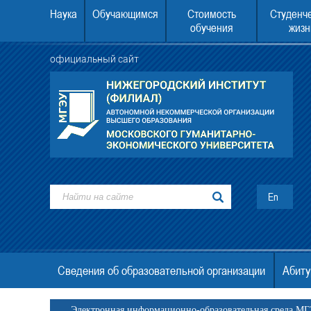
Наука
Обучающимся
Стоимость
Студенч
обучения
жизн
официальный сайт
У второе высшее образование
22.08.2026 в 10.00 состоится День отк
дверей.
En
Сведения об образовательной организации
Абиту
Электронная информационно-образовательная среда М