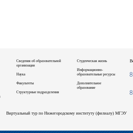
Сведения об образовательной
Студенческая жизнь
В
организации
Информационно-
8
Наука
образовательные ресурсы
Факультеты
Дополнительное
образование
8
Структурные подразделения
и
Виртуальный тур по Нижегородскому институту (филиалу) МГЭУ