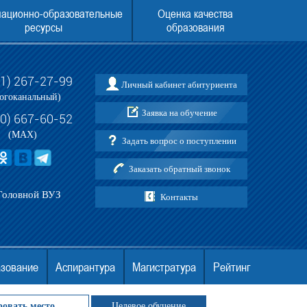
ационно-образовательные
Оценка качества
ресурсы
образования
31) 267-27-99
Личный кабинет абитуриента
и по приему в АНО ВО МГЭУ
ЕГЭ ДЛЯ ПОСТУПЛЕНИЯ В МГЭУ В 202
огоканальный)
Заявка на обучение
30) 667-60-52
(MAX)
Задать вопрос о поступлении
Заказать обратный звонок
Головной ВУЗ
Контакты
азование
Аспирантура
Магистратура
Рейтинг
ровать место
Целевое обучение