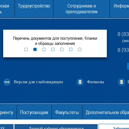
еская
Трудоустройство
Сотрудникам и
Информ
ь
преподавателям
8 (8
рытых
Перечень документов для поступления, бланки
Консультаци
(мн
и образцы заполнения
8 (9
Версия для слабовидящих
Филиалы
риенту
Поступающим
Факультеты
Дополнительное обр
ГЭУ
Личный кабинет обучающегося
Заброни