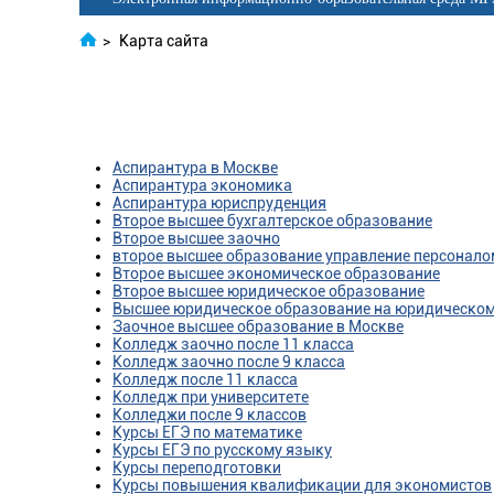
>
Карта сайта
Аспирантура в Москве
Аспирантура экономика
Аспирантура юриспруденция
Второе высшее бухгалтерское образование
Второе высшее заочно
второе высшее образование управление персонало
Второе высшее экономическое образование
Второе высшее юридическое образование
Высшее юридическое образование на юридическо
Заочное высшее образование в Москве
Колледж заочно после 11 класса
Колледж заочно после 9 класса
Колледж после 11 класса
Колледж при университете
Колледжи после 9 классов
Курсы ЕГЭ по математике
Курсы ЕГЭ по русскому языку
Курсы переподготовки
Курсы повышения квалификации для экономистов