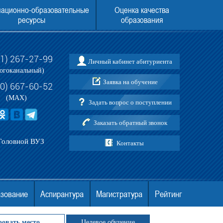
ационно-образовательные
Оценка качества
ресурсы
образования
31) 267-27-99
Личный кабинет абитуриента
и по приему в АНО ВО МГЭУ
ЕГЭ ДЛЯ ПОСТУПЛЕНИЯ В МГЭУ В 202
огоканальный)
Заявка на обучение
30) 667-60-52
(MAX)
Задать вопрос о поступлении
Заказать обратный звонок
Головной ВУЗ
Контакты
азование
Аспирантура
Магистратура
Рейтинг
ровать место
Целевое обучение