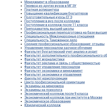
Менеджмент в образовании
Перевод из других вузов в МГЭУ
Платная аспирантура
Повышение квалификации бухгалтеров
Подготовительные курсы ЕГЭ
Поступление в вуз после колледжа
Поступление в колледж после 11 класса
Преподаватель высшей школы
Профессиональная переподготовка на базе высше
Специальность Международные отношения
Специальность Таможенное дело
Среднее профессиональное образование: отзывы
Управление персоналом заочное обучение
Факультет бухгалтерский учет анализ и аудит
Факультет дополнительного профессионального о
Факультет журналистики
Факультет реклама и связь с общественностью
Факультет управление персоналом
Факультет экономики и менеджмент
Факультет экономики и управления
факультет юриспруденции
Центр профессиональной ориентации
Экзамены на менеджера
Экзамены на психолога
Экономический колледж после 9 класса
Экономический колледж при институте в Москве
Экономическое образование
Юридический колледж