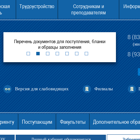
еская
Трудоустройство
Сотрудникам и
Информ
ь
преподавателям
8 (8
рытых
Перечень документов для поступления, бланки
Консультаци
(мн
и образцы заполнения
8 (9
Версия для слабовидящих
Филиалы
риенту
Поступающим
Факультеты
Дополнительное обр
ГЭУ
Личный кабинет обучающегося
Заброни