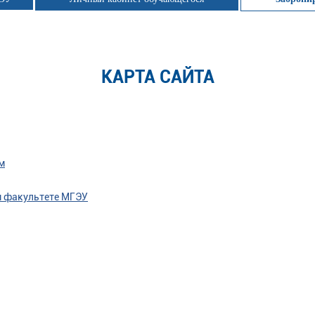
КАРТА САЙТА
м
м факультете МГЭУ