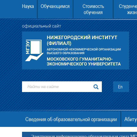
Наука
Обучающимся
Стоимость
Студенч
обучения
жизн
официальный сайт
У второе высшее образование
22.08.2026 в 10.00 состоится День отк
дверей.
En
Сведения об образовательной организации
Абиту
Электронная информационно-образовательная среда М