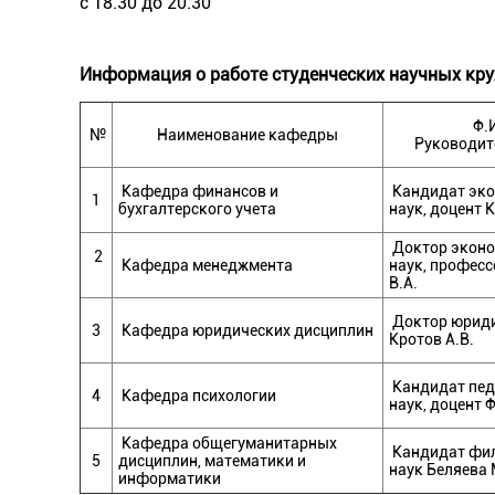
с 18.30 до 20.30
Информация о работе студенческих научных кру
Ф.И
№
Наименование кафедры
Руководит
Кафедра финансов и
Кандидат эко
1
бухгалтерского учета
наук, доцент 
Доктор эконо
2
Кафедра менеджмента
наук, професс
В.А.
Доктор юриди
3
Кафедра юридических дисциплин
Кротов А.В.
Кандидат пед
4
Кафедра психологии
наук, доцент Ф
Кафедра общегуманитарных
Кандидат фи
5
дисциплин, математики и
наук Беляева 
информатики