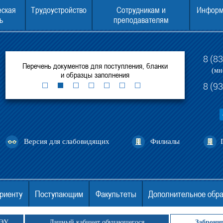
еская
Трудоустройство
Сотрудникам и
Информ
ь
преподавателям
8 (8
рытых
Перечень документов для поступления, бланки
Консультаци
(мн
и образцы заполнения
8 (9
Версия для слабовидящих
Филиалы
риенту
Поступающим
Факультеты
Дополнительное обр
ГЭУ
Личный кабинет обучающегося
Заброни