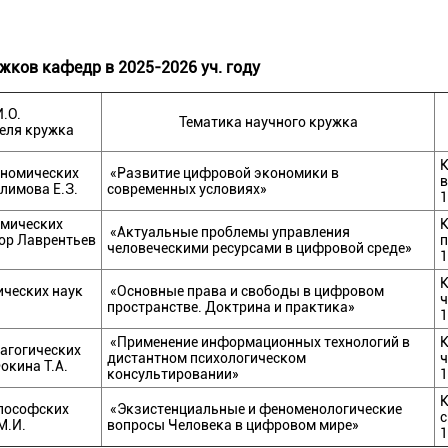
жков кафедр в 2025-2026 уч. году
.О.
Тематика научного кружка
еля кружка
номических
«Развитие цифровой экономики в
в
Климова Е.З.
современных условиях»
1
мических
«Актуальные проблемы управления
ор Лаврентьев
п
человеческими ресурсами в цифровой среде»
1
ческих наук
«Основные права и свободы в цифровом
ч
пространстве. Доктрина и практика»
1
«Применение информационных технологий в
агогических
дистантном психологическом
ч
окина Т.А.
консультировании»
1
К
лософских
«Экзистенциальные и феноменологические
с
М.И.
вопросы Человека в цифровом мире»
1