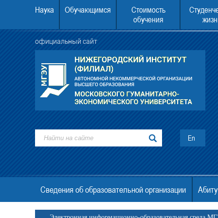
Наука
Обучающимся
Стоимость
Студенч
обучения
жизн
официальный сайт
У второе высшее образование
22.08.2026 в 10.00 состоится День отк
дверей.
En
Сведения об образовательной организации
Абиту
Электронная информационно-образовательная среда М