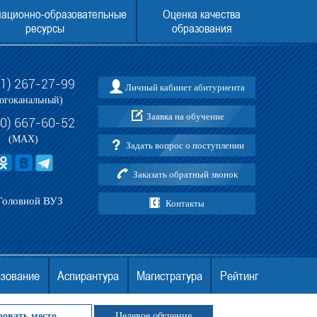
ационно-образовательные
Оценка качества
ресурсы
образования
31) 267-27-99
Личный кабинет абитуриента
и по приему в АНО ВО МГЭУ
ЕГЭ ДЛЯ ПОСТУПЛЕНИЯ В МГЭУ В 202
огоканальный)
Заявка на обучение
30) 667-60-52
(MAX)
Задать вопрос о поступлении
Заказать обратный звонок
Головной ВУЗ
Контакты
азование
Аспирантура
Магистратура
Рейтинг
ровать место
Целевое обучение