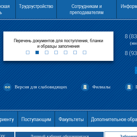
еская
Трудоустройство
Сотрудникам и
Информ
ь
преподавателям
8 (8
рытых
Перечень документов для поступления, бланки
Консультаци
(мн
и образцы заполнения
8 (9
Версия для слабовидящих
Филиалы
риенту
Поступающим
Факультеты
Дополнительное обр
ГЭУ
Личный кабинет обучающегося
Заброни