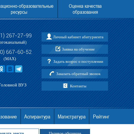
ационно-образовательные
Оценка качества
ресурсы
образования
31) 267-27-99
Личный кабинет абитуриента
и по приему в АНО ВО МГЭУ
ЕГЭ ДЛЯ ПОСТУПЛЕНИЯ В МГЭУ В 202
огоканальный)
Заявка на обучение
30) 667-60-52
(MAX)
Задать вопрос о поступлении
Заказать обратный звонок
Головной ВУЗ
Контакты
азование
Аспирантура
Магистратура
Рейтинг
ровать место
Целевое обучение