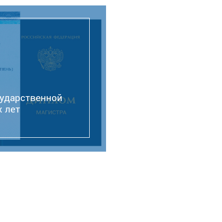
сударственной
 лет