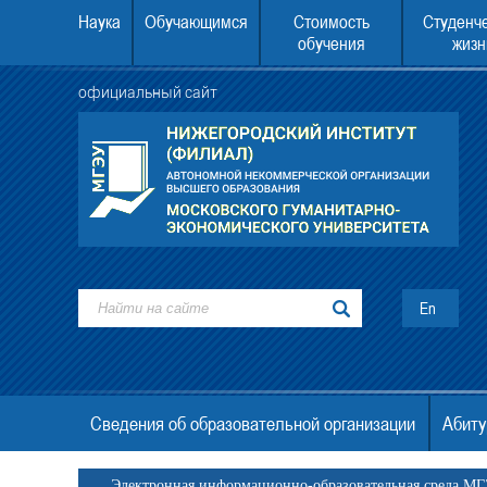
Наука
Обучающимся
Стоимость
Студенч
обучения
жизн
официальный сайт
У второе высшее образование
22.08.2026 в 10.00 состоится День отк
дверей.
En
Сведения об образовательной организации
Абиту
Электронная информационно-образовательная среда М