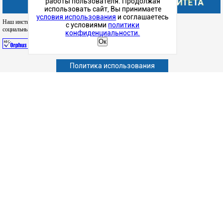
работы пользователя. Продолжая
использовать сайт, Вы принимаете
условия использования
и соглашаетесь
Наш институт в
с условиями
политики
социальных сетях
конфиденциальности.
Ок
Абитуриенту
Политика использования
Обучающимся
Сотрудникам и преподавателям
Политика конфиденциальности
Сведения об образовательной организации
Наука
Факультеты
Структурные подразделения
Студенческая жизнь
Информационно-образовательные ресурсы
Дополнительное образование