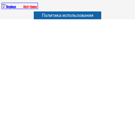
Политика использования
Абитуриенту
Обучающимся
Сотрудникам и преподавателям
Политика конфиденциальности
Сведения об образовательной организации
Наука
Факультеты
Структурные подразделения
Студенческая жизнь
Информационно-образовательные ресурсы
Дополнительное образование
Версия для слабовидящих