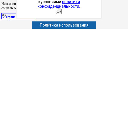
с условиями
политики
Наш институт в
конфиденциальности.
социальных сетях
Ок
Политика использования
Абитуриенту
Обучающимся
Сотрудникам и преподавателям
Политика конфиденциальности
Сведения об образовательной организации
Наука
Факультеты
Структурные подразделения
Студенческая жизнь
Информационно-образовательные ресурсы
Дополнительное образование